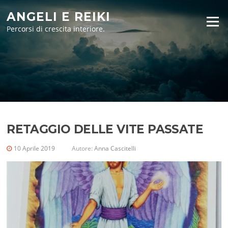
Vai
ANGELI E REIKI
al
Menu
contenuto
Percorsi di crescita interiore.
RETAGGIO DELLE VITE PASSATE
10 Aprile 2019
Autore:
Anna Cascitelli