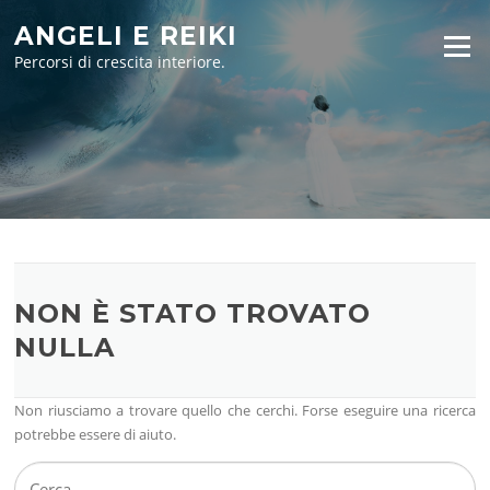
Vai
ANGELI E REIKI
al
Menu
contenuto
Percorsi di crescita interiore.
NON È STATO TROVATO
NULLA
Non riusciamo a trovare quello che cerchi. Forse eseguire una ricerca
potrebbe essere di aiuto.
Ricerca