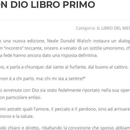
N DIO LIBRO PRIMO
Categoria:
IL LIBRO DEL ME
 in una nuova edizione, Neale Donald Walsch instaura un dialo
 “incontro” toccante, sincero e venato di un sottile umorismo, c
 la fede hanno ancora dato una risposta definitiva.
, e parla a chiunque: dal santo al furfante, dal buono al cattivo.
non è a chi parlo, ma: chi mi sta a sentire?”
o avvenuto con Dio sia stato fedelmente riportato nella sua oper
n particolare enfasi.
emi astratti quali l’amore, il peccato e il perdono, sino ad arrivare
imonio e la salute.
modo chiaro e diretto, ribaltando la concezione che spesso abbia