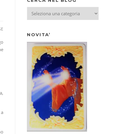
CERCA NEL BLOG
CERCA
NEL
BLOG
SE
NOVITA’
go
he
a,
 a
mo