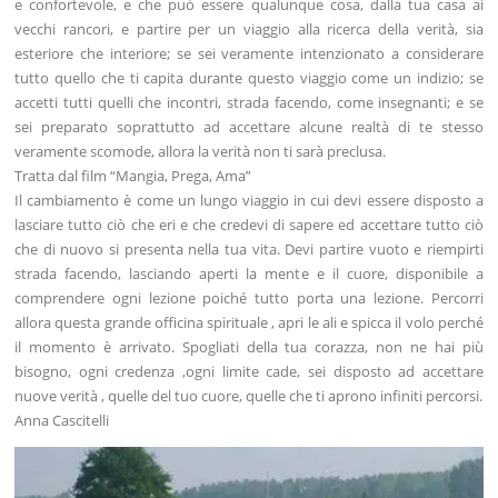
e confortevole, e che può essere qualunque cosa, dalla tua casa ai
vecchi rancori, e partire per un viaggio alla ricerca della verità, sia
esteriore che interiore; se sei veramente intenzionato a considerare
tutto quello che ti capita durante questo viaggio come un indizio; se
accetti tutti quelli che incontri, strada facendo, come insegnanti; e se
sei preparato soprattutto ad accettare alcune realtà di te stesso
veramente scomode, allora la verità non ti sarà preclusa.
Tratta dal film “Mangia, Prega, Ama”
Il cambiamento è come un lungo viaggio in cui devi essere disposto a
lasciare tutto ciò che eri e che credevi di sapere ed accettare tutto ciò
che di nuovo si presenta nella tua vita. Devi partire vuoto e riempirti
strada facendo, lasciando aperti la mente e il cuore, disponibile a
comprendere ogni lezione poiché tutto porta una lezione. Percorri
allora questa grande officina spirituale , apri le ali e spicca il volo perché
il momento è arrivato. Spogliati della tua corazza, non ne hai più
bisogno, ogni credenza ,ogni limite cade, sei disposto ad accettare
nuove verità , quelle del tuo cuore, quelle che ti aprono infiniti percorsi.
Anna Cascitelli