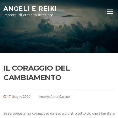
Vai
ANGELI E REIKI
al
Menu
contenuto
Percorsi di crescita interiore.
IL CORAGGIO DEL
CAMBIAMENTO
17 Giugno 2020
Autore:
Anna Cascitelli
Se sei abbastanza coraggioso da lasciarti dietro tutto ciò che è familiare