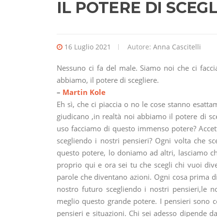
IL POTERE DI SCEG
16 Luglio 2021
Autore:
Anna Cascitelli
Nessuno ci fa del male. Siamo noi che ci facc
abbiamo, il potere di scegliere.
–
Martin Kole
Eh sì, che ci piaccia o no le cose stanno esatt
giudicano ,in realtà noi abbiamo il potere di sc
uso facciamo di questo immenso potere? Accetti
scegliendo i nostri pensieri? Ogni volta che s
questo potere, lo doniamo ad altri, lasciamo che
proprio qui e ora sei tu che scegli chi vuoi div
parole che diventano azioni. Ogni cosa prima di
nostro futuro scegliendo i nostri pensieri,le 
meglio questo grande potere. I pensieri sono c
pensieri e situazioni. Chi sei adesso dipende da 