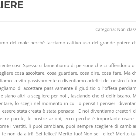
LIERE
Categoria:
Non clas
iamo del male perché facciamo cattivo uso del grande potere c
amente così! Spesso ci lamentiamo di persone che ci offendono o 
egliere cosa ascoltare, cosa guardare, cosa dire, cosa fare. Ma c
amo la vita passivamente o diventiamo artefici del nostro futu
cegliamo di accettare passivamente il giudizio o l’offesa perdia
 siano altri a scegliere per noi , lasciando che ci definiscano. 
entare, lo scegli nel momento in cui lo pensi! I pensieri diventa
 essere stata creata è stata pensata! E noi diventiamo creatori d
nostre parole, le nostre azioni, ecco perché è importante usare 
ome i vestiti, li puoi cambiare, puoi sempre scegliere di cambia
te non da altri!! Sei felice? Merito tuo! Non sei felice? Merito tu