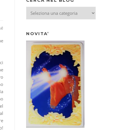
CERCA NEL BLOG
CERCA
NEL
BLOG
sé
NOVITA’
he
ci
he
ro
mo
Ma
no
el
al
re
o!