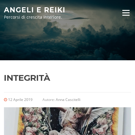
Vai
ANGELI E REIKI
al
Menu
contenuto
Percorsi di crescita interiore.
INTEGRITÀ
12 Aprile 2019
Autore:
Anna Cascitelli